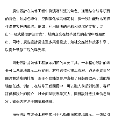
廣告設計在裝修工程中扮演著引流的角色。通過結合裝修項目
的特色，如綠色環保、空間優化或高端定制，廣告設計能夠迅速抓
住潛在客戶的眼球。例如，利用鮮明的色彩和簡潔的文案，突
出“一站式裝修解決方案”，幫助企業在競爭激烈的市場中脫穎而
出。同時，廣告設計需注重多渠道投放，如社交媒體和搜索引擎，
以提升裝修工程的曝光率。
圖冊設計是裝修工程展示細節的重要工具。一本精心設計的圖
冊可以系統地展示工程案例、材料選擇和施工流程。通過高質量的
圖片和清晰的排版，圖冊不僅能讓客戶直觀了解裝修效果，還能增
強信任感。例如，在裝修工程圖冊中，可以融入前后對比圖、客戶
評價和設計師簡介，以全面呈現專業實力。圖冊設計應注重信息層
次，確保內容易于閱讀和傳播。
海報設計在裝修工程中常用于活動推廣或現場展示。一張吸引