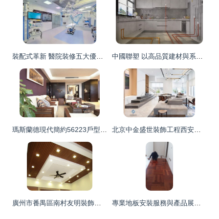
裝配式革新 醫院裝修五大優勢引領醫建新風向
中國聯塑 以高品質建材與系統方案，賦能城市煥新與高質升級
瑪斯蘭德現代簡約56223戶型 冠全裝飾打造精致生活空間
北京中金盛世裝飾工程西安分公司 土巴兔平臺上的西安裝修實力派
廣州市番禺區南村友明裝飾材料店 您的一站式專業家裝伙伴
專業地板安裝服務與產品展示——天津科藝裝飾工程有限公司