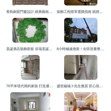
青島銅質門窗設計 經典藝術裝飾工程的匠心與傳承
裝飾工程燈罩選購指南 紙燈罩與吊燈燈罩在室內照明中的應用
圣誕酒店裝飾新寵 谷瑞圣誕綠條與藤條彩條的工程應用
8小時極速煥新！全區首臺整體裝配式電梯安裝記
76平米現代簡約家裝 打造通透舒適的理想空間
盛世融城卜先生雅居 匠心筑就，構筑理想生活空間