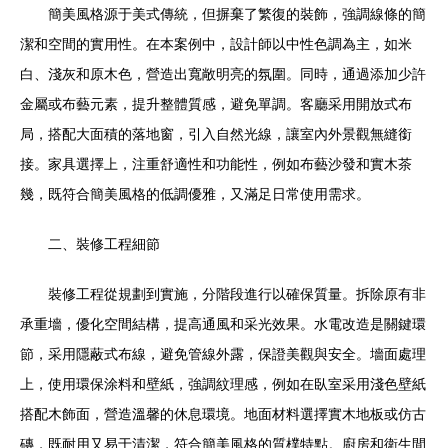
簡美風格源于美式傳統，但摒棄了繁復的裝飾，強調線條的簡
潔和空間的實用性。在本案例中，設計師以中性色調為主，如米
白、淺灰和原木色，營造出寬敞明亮的氛圍。同時，通過添加少許
金屬或布藝元素，提升整體質感，避免單調。客廳采用開放式布
局，搭配大面積的落地窗，引入自然光線，讓室內外景觀無縫銜
接。家具選擇上，注重舒適性和功能性，例如布藝沙發和實木茶
幾，既符合簡美風格的低調優雅，又滿足日常使用需求。
二、裝修工程細節
裝修工程從規劃到實施，分階段進行以確保質量。拆除原有非
承重墻，優化空間結構，提高通風和采光效果。水電改造是關鍵環
節，采用隱蔽式布線，避免管線外露，保證美觀與安全。墻面處理
上，使用環保涂料和壁紙，強調紋理感，例如在臥室采用淺色壁紙
搭配木飾面，營造溫馨的休息環境。地面材料選擇實木地板或仿古
磚，既耐用又易于清潔，符合簡美風格的質樸特點。廚房和衛生間