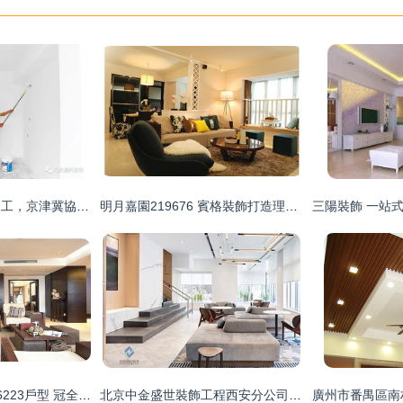
通州新敬老院主體竣工，京津冀協同養老新篇章即將開啟
明月嘉園219676 賓格裝飾打造理想家居的裝修工程實踐
瑪斯蘭德現代簡約56223戶型 冠全裝飾打造精致生活空間
北京中金盛世裝飾工程西安分公司 土巴兔平臺上的西安裝修實力派