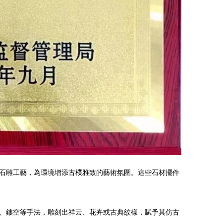
石雕工藝，為環境增添古樸雅致的藝術氛圍。這些石材擺件
、鏤空等手法，雕刻出祥云、花卉或古典紋樣，賦予其仿古