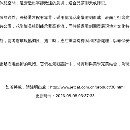
休憩空間，還營造出寧靜致遠的意境，適合品茶聊天或靜思。
保舒適性。長椅通常配有靠背，采用整塊花崗巖雕刻而成，表面可打磨光
共公園，花崗巖長椅則能承受高客流，同時通過雕刻圖案展現地方文化特
刻，需考慮環境協調性。施工時，應注重基礎穩固和防滑處理，以確保安
更是石雕藝術的載體。它們在景觀設計中，將實用與美學完美結合，為現
如若轉載，請注明出處：http://www.jetcat.com.cn/product/30.html
更新時間：2026-08-08 03:37:33