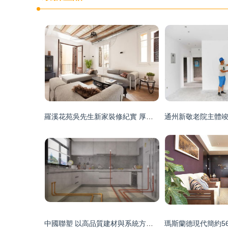
羅溪花苑吳先生新家裝修紀實 厚良裝飾設計的匠心之旅
中國聯塑 以高品質建材與系統方案，賦能城市煥新與高質升級