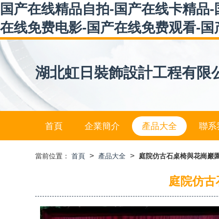
国产在线精品自拍-国产在线卡精品-
在线免费电影-国产在线免费观看-国
湖北虹日裝飾設計工程有限
首頁
企業簡介
產品大全
聯系
>
>
當前位置：
首頁
產品大全
庭院仿古石桌椅與花崗巖園
庭院仿古