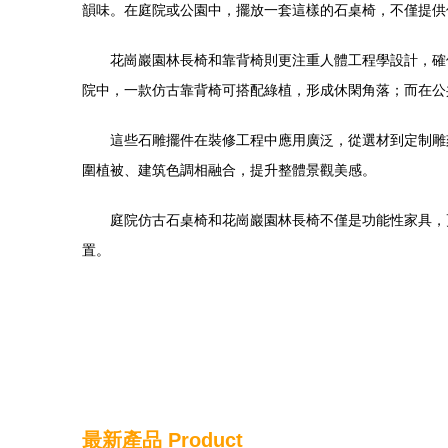
韻味。在庭院或公園中，擺放一套這樣的石桌椅，不僅提供
花崗巖園林長椅和靠背椅則更注重人體工程學設計，確
院中，一款仿古靠背椅可搭配綠植，形成休閑角落；而在公
這些石雕擺件在裝修工程中應用廣泛，從選材到定制雕
圍植被、建筑色調相融合，提升整體景觀美感。
庭院仿古石桌椅和花崗巖園林長椅不僅是功能性家具，
置。
最新產品
Product