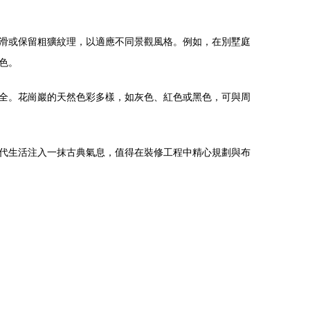
滑或保留粗獷紋理，以適應不同景觀風格。例如，在別墅庭
色。
全。花崗巖的天然色彩多樣，如灰色、紅色或黑色，可與周
代生活注入一抹古典氣息，值得在裝修工程中精心規劃與布